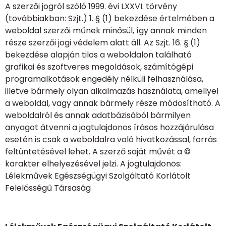
A szerzői jogról szóló 1999. évi LXXVI. törvény
(továbbiakban: Szjt.) 1. § (1) bekezdése értelmében a
weboldal szerzői műnek minősül, így annak minden
része szerzői jogi védelem alatt áll. Az Szjt. 16. § (1)
bekezdése alapján tilos a weboldalon található
grafikai és szoftveres megoldások, számítógépi
programalkotások engedély nélküli felhasználása,
illetve bármely olyan alkalmazás használata, amellyel
a weboldal, vagy annak bármely része módosítható. A
weboldalról és annak adatbázisából bármilyen
anyagot átvenni a jogtulajdonos írásos hozzájárulása
esetén is csak a weboldalra való hivatkozással, forrás
feltüntetésével lehet. A szerző saját művét a ©
karakter elhelyezésével jelzi. A jogtulajdonos:
Lélekművek Egészségügyi Szolgáltató Korlátolt
Felelősségű Társaság