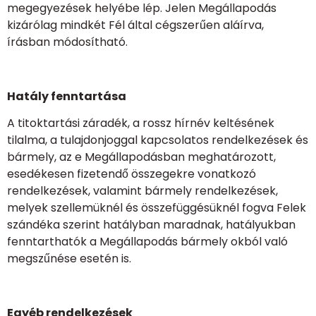
megegyezések helyébe lép. Jelen Megállapodás
kizárólag mindkét Fél által cégszerűen aláírva,
írásban módosítható.
Hatály fenntartása
A titoktartási záradék, a rossz hírnév keltésének
tilalma, a tulajdonjoggal kapcsolatos rendelkezések és
bármely, az e Megállapodásban meghatározott,
esedékesen fizetendő összegekre vonatkozó
rendelkezések, valamint bármely rendelkezések,
melyek szellemüknél és összefüggésüknél fogva Felek
szándéka szerint hatályban maradnak, hatályukban
fenntarthatók a Megállapodás bármely okból való
megszűnése esetén is.
Egyéb rendelkezések