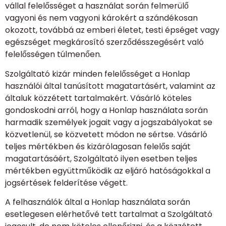
vállal felelősséget a használat során felmerülő
vagyoni és nem vagyoni károkért a szándékosan
okozott, továbbá az emberi életet, testi épséget vagy
egészséget megkárosító szerződésszegésért való
felelősségen túlmenően.
Szolgáltató kizár minden felelősséget a Honlap
használói által tanúsított magatartásért, valamint az
általuk közzétett tartalmakért. Vásárló köteles
gondoskodni arról, hogy a Honlap használata során
harmadik személyek jogait vagy a jogszabályokat se
közvetlenül, se közvetett módon ne sértse. Vásárló
teljes mértékben és kizárólagosan felelős saját
magatartásáért, Szolgáltató ilyen esetben teljes
mértékben együttműködik az eljáró hatóságokkal a
jogsértések felderítése végett.
A felhasználók által a Honlap használata során
esetlegesen elérhetővé tett tartalmat a Szolgáltató