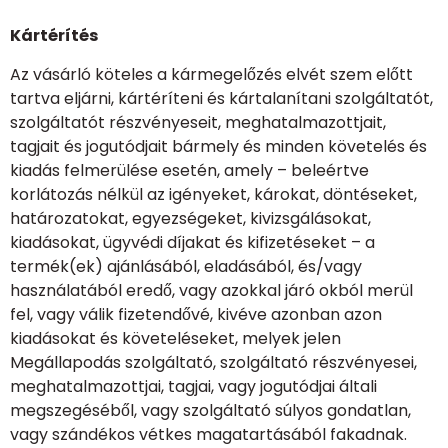
Kártérítés
Az vásárló köteles a kármegelőzés elvét szem előtt
tartva eljárni, kártéríteni és kártalanítani szolgáltatót,
szolgáltatót részvényeseit, meghatalmazottjait,
tagjait és jogutódjait bármely és minden követelés és
kiadás felmerülése esetén, amely – beleértve
korlátozás nélkül az igényeket, károkat, döntéseket,
határozatokat, egyezségeket, kivizsgálásokat,
kiadásokat, ügyvédi díjakat és kifizetéseket – a
termék(ek) ajánlásából, eladásából, és/vagy
használatából eredő, vagy azokkal járó okból merül
fel, vagy válik fizetendővé, kivéve azonban azon
kiadásokat és követeléseket, melyek jelen
Megállapodás szolgáltató, szolgáltató részvényesei,
meghatalmazottjai, tagjai, vagy jogutódjai általi
megszegéséből, vagy szolgáltató súlyos gondatlan,
vagy szándékos vétkes magatartásából fakadnak.