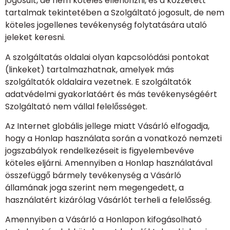
jogosult, de nem köteles ellenőrizni, és a közzétett
tartalmak tekintetében a Szolgáltató jogosult, de nem
köteles jogellenes tevékenység folytatására utaló
jeleket keresni.
A szolgáltatás oldalai olyan kapcsolódási pontokat
(linkeket) tartalmazhatnak, amelyek más
szolgáltatók oldalaira vezetnek. E szolgáltatók
adatvédelmi gyakorlatáért és más tevékenységéért
Szolgáltató nem vállal felelősséget.
Az Internet globális jellege miatt Vásárló elfogadja,
hogy a Honlap használata során a vonatkozó nemzeti
jogszabályok rendelkezéseit is figyelembevéve
köteles eljárni. Amennyiben a Honlap használatával
összefüggő bármely tevékenység a Vásárló
államának joga szerint nem megengedett, a
használatért kizárólag Vásárlót terheli a felelősség.
Amennyiben a Vásárló a Honlapon kifogásolható