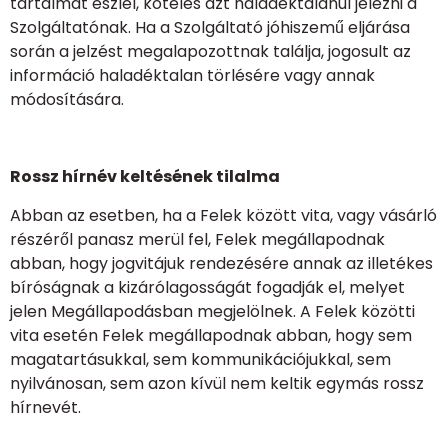
tartalmat észlel, köteles azt haladéktalanul jelezni a
Szolgáltatónak. Ha a Szolgáltató jóhiszemű eljárása
során a jelzést megalapozottnak találja, jogosult az
információ haladéktalan törlésére vagy annak
módosítására.
Rossz hírnév keltésének tilalma
Abban az esetben, ha a Felek között vita, vagy vásárló
részéről panasz merül fel, Felek megállapodnak
abban, hogy jogvitájuk rendezésére annak az illetékes
bíróságnak a kizárólagosságát fogadják el, melyet
jelen Megállapodásban megjelölnek. A Felek közötti
vita esetén Felek megállapodnak abban, hogy sem
magatartásukkal, sem kommunikációjukkal, sem
nyilvánosan, sem azon kívül nem keltik egymás rossz
hírnevét.