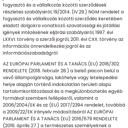
fogyasztó és a vállalkozás közötti szerződések
részletes szabályairól, 19/2014. (IV.29.) NGM rendelet a
fogyasztó és vállalkozás közötti szerződés keretében
eladott dolgokra vonatkozó szavatossági és jótállási
igények intézésének eljárási szabályairól, 1997. évi
LXXVI. törvény a szerzői jogról, 2011. évi CXX. törvény az
információs önrendelkezési jogról és az
információszabadságról.
AZ EURÓPAI PARLAMENT ÉS A TANÁCS (EU) 2018/302
RENDELETE (2018. február 28.) a belső piacon belül a
vevő állampolgársága, lakóhelye vagy letelepedési
helye alapján történő indokolatlan területi alapú
tartalomkorlátozással és a megkülönböztetés egyéb
formáival szembeni fellépésről, valamint a
2006/2004/EK és az (EU) 2017/2394 rendelet, továbbá
a 2009/22/EK irányelv módosításáról AZ EURÓPAI
PARLAMENT ÉS A TANÁCS (EU) 2016/679 RENDELETE
(2016. április 27.) a természetes személyeknek a