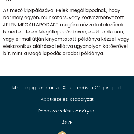
Az mező kipipálásával Felek megállapodnak, hogy
bármely egyén, munkatárs, vagy kedvezményezett
JELEN MEGÁLLAPODÁST magára nézve kötelezőnek
ismeri el. Jelen Megállapodás faxon, elektronikusan,
vagy e-mail útján kinyomtatott példánya kézzel, vagy
elektronikus aláírással ellátva ugyanolyan kötőerővel
bír, mint a Megállapodás eredeti példánya.
Minden jog fenntartva! © Lélekművek Cégcsoport
Adatkezelési szabályzat
Panaszkezelési szabályzat
ÁSZF