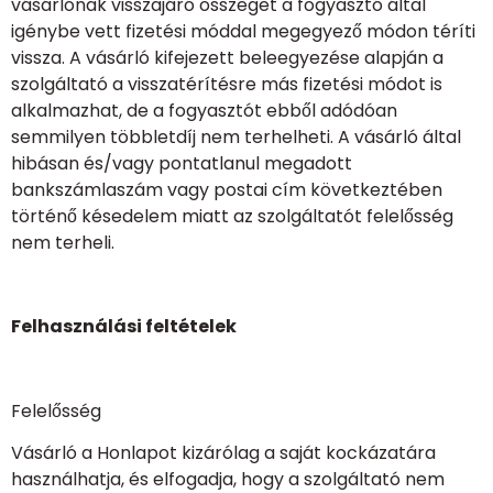
vásárlónak visszajáró összeget a fogyasztó által
igénybe vett fizetési móddal megegyező módon téríti
vissza. A vásárló kifejezett beleegyezése alapján a
szolgáltató a visszatérítésre más fizetési módot is
alkalmazhat, de a fogyasztót ebből adódóan
semmilyen többletdíj nem terhelheti. A vásárló által
hibásan és/vagy pontatlanul megadott
bankszámlaszám vagy postai cím következtében
történő késedelem miatt az szolgáltatót felelősség
nem terheli.
Felhasználási feltételek
Felelősség
Vásárló a Honlapot kizárólag a saját kockázatára
használhatja, és elfogadja, hogy a szolgáltató nem