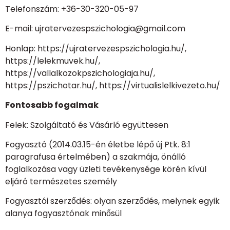
Telefonszám: +36-30-320-05-97
E-mail: ujratervezespszichologia@gmail.com
Honlap: https://ujratervezespszichologia.hu/,
https://lelekmuvek.hu/,
https://vallalkozokpszichologiaja.hu/,
https://pszichotar.hu/, https://virtualislelkivezeto.hu/
Fontosabb fogalmak
Felek: Szolgáltató és Vásárló együttesen
Fogyasztó (2014.03.15-én életbe lépő új Ptk. 8:1
paragrafusa értelmében) a szakmája, önálló
foglalkozása vagy üzleti tevékenysége körén kívül
eljáró természetes személy
Fogyasztói szerződés: olyan szerződés, melynek egyik
alanya fogyasztónak minősül