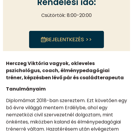
Rendelési idő:
Csütörtök: 8:00-20:00
BEJELENTKEZÉS >>
Herczeg Viktória vagyok, okleveles
pszichológus, coach, élménypedagógiai
tréner, képzésben lévő pár és családterapeuta
Tanulmányaim
Diplomámat 2018-ban szereztem. Ezt követően egy
bő évre világgá mentem Erdélybe, ahol egy
nemzetközi civil szervezetnél dolgoztam, mint
önkéntes, miközben kaland és élménypedagógiai
trénerré váltam. Hazatérésem után elvégeztem