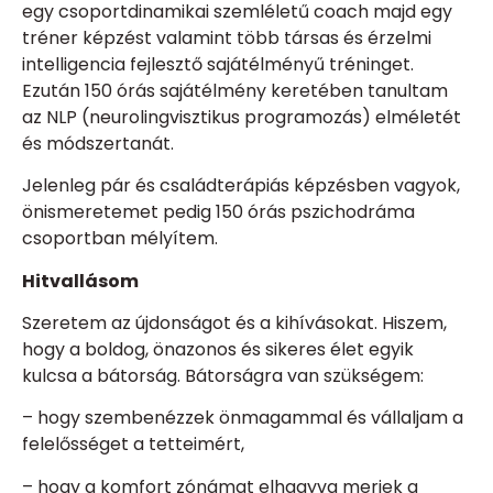
egy csoportdinamikai szemléletű coach majd egy
tréner képzést valamint több társas és érzelmi
intelligencia fejlesztő sajátélményű tréninget.
Ezután 150 órás sajátélmény keretében tanultam
az NLP (neurolingvisztikus programozás) elméletét
és módszertanát.
Jelenleg pár és családterápiás képzésben vagyok,
önismeretemet pedig 150 órás pszichodráma
csoportban mélyítem.
Hitvallásom
Szeretem az újdonságot és a kihívásokat. Hiszem,
hogy a boldog, önazonos és sikeres élet egyik
kulcsa a bátorság. Bátorságra van szükségem:
– hogy szembenézzek önmagammal és vállaljam a
felelősséget a tetteimért,
– hogy a komfort zónámat elhagyva merjek a