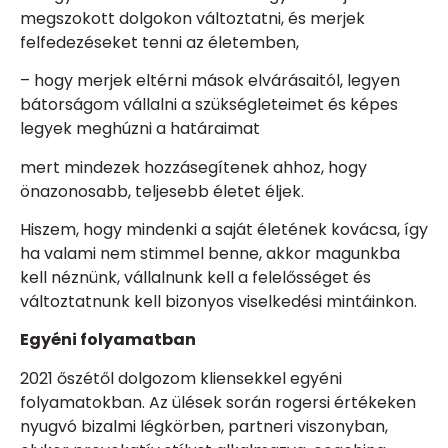
megszokott dolgokon változtatni, és merjek
felfedezéseket tenni az életemben,
– hogy merjek eltérni mások elvárásaitól, legyen
bátorságom vállalni a szükségleteimet és képes
legyek meghúzni a határaimat
mert mindezek hozzásegítenek ahhoz, hogy
önazonosabb, teljesebb életet éljek.
Hiszem, hogy mindenki a saját életének kovácsa, így
ha valami nem stimmel benne, akkor magunkba
kell néznünk, vállalnunk kell a felelősséget és
változtatnunk kell bizonyos viselkedési mintáinkon.
Egyéni folyamatban
2021 őszétől dolgozom kliensekkel egyéni
folyamatokban. Az ülések során rogersi értékeken
nyugvó bizalmi légkörben, partneri viszonyban,