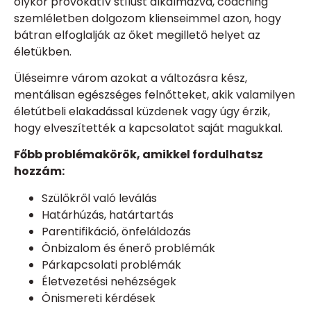
olykor provokatív stílust alkalmazva, coaching
szemléletben dolgozom klienseimmel azon, hogy
bátran elfoglalják az őket megillető helyet az
életükben.
Üléseimre várom azokat a változásra kész,
mentálisan egészséges felnőtteket, akik valamilyen
életútbeli elakadással küzdenek vagy úgy érzik,
hogy elveszítették a kapcsolatot saját magukkal.
Főbb problémakörök, amikkel fordulhatsz
hozzám:
Szülőkről való leválás
Határhúzás, határtartás
Parentifikáció, önfeláldozás
Önbizalom és énerő problémák
Párkapcsolati problémák
Életvezetési nehézségek
Önismereti kérdések