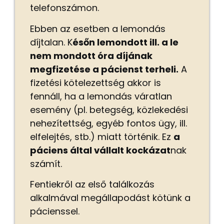
telefonszámon.
Ebben az esetben a lemondás
díjtalan. K
ésőn
lemondott ill. a le
nem mondott óra díjának
megfizetése a pácienst terheli.
A
fizetési kötelezettség akkor is
fennáll, ha a lemondás váratlan
esemény (pl. betegség, közlekedési
nehezítettség, egyéb fontos ügy, ill.
elfelejtés, stb.) miatt történik.
Ez
a
páciens által vállalt kockázat
nak
számít.
Fentiekről az első találkozás
alkalmával megállapodást kötünk a
pácienssel.