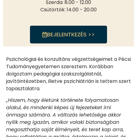
Szerda: 8.00 - 12.00
Csütörtök: 14.00 - 20.00
BEJELENTKEZÉS >>
Pszichológiai és konzultáns végzettségeimet a Pécsi
Tudományegyetemen szereztem. Korábban
dolgoztam pedagógiai szakszolgálatnál,
javítóintézetben, illetve pszichiátrián is tettem szert
tapasztalatra.
„Hiszem, hogy életünk története folyamatosan
alakul, és mindenki képes új fejezeteket írni
önmaga számára. A változás lehetősége akkor
nyílik meg igazán, amikor valaki biztonságban
megoszthatja saját élményeit, és teret kap arra,
hogy reflektáljon a múltra, értelmezze a jelent, és