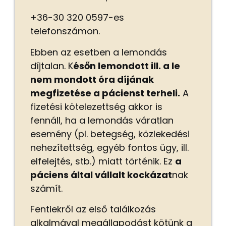
+36-30 320 0597-es
telefonszámon.
Ebben az esetben a lemondás
díjtalan. K
ésőn
lemondott ill. a le
nem mondott óra díjának
megfizetése a pácienst terheli.
A
fizetési kötelezettség akkor is
fennáll, ha a lemondás váratlan
esemény (pl. betegség, közlekedési
nehezítettség, egyéb fontos ügy, ill.
elfelejtés, stb.) miatt történik.
Ez
a
páciens által vállalt kockázat
nak
számít.
Fentiekről az első találkozás
alkalmával megállapodást kötünk a