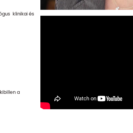
lógus
klinikai és
ibillen a