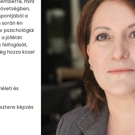
z emberre, mint
szövetségben,
mpontjából a
 során én
v pszichológiai
a jóllétét
 felfogását,
ség hozza közel
életi és
sztens képzés