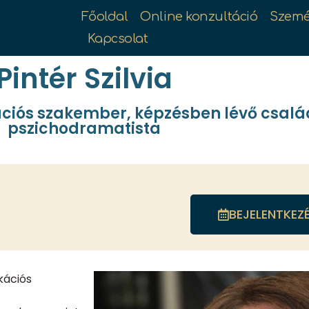
Főoldal
Online konzultáció
Szemé
Kapcsolat
Pintér Szilvia
ciós szakember, képzésben lévő csalá
pszichodramatista
BEJELENTKEZ
kációs