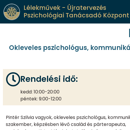
Lélekművek - Újratervezés
Pszichológiai Tanácsadó Központ
Okleveles pszichológus, kommuniká
Rendelési idő:
kedd: 10:00-20:00
péntek: 9:00-12:00
Pintér Szilvia vagyok, okleveles pszichológus, kommuni
szakember, képzésben lévő család és párterapeuta,