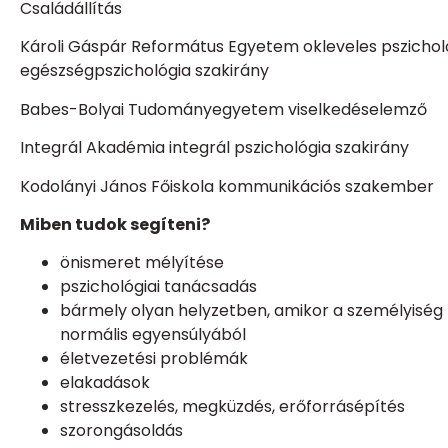
Családállítás
Károli Gáspár Református Egyetem okleveles pszicho
egészségpszichológia szakirány
Babes-Bolyai Tudományegyetem
viselkedéselemző
Integrál Akadémia
integrál pszichológia szakirány
Kodolányi János Főiskola
kommunikációs szakember
Miben tudok segíteni?
önismeret mélyítése
pszichológiai tanácsadás
bármely olyan helyzetben, amikor a személyiség k
normális egyensúlyából
életvezetési problémák
elakadások
stresszkezelés, megküzdés, erőforrásépítés
szorongásoldás