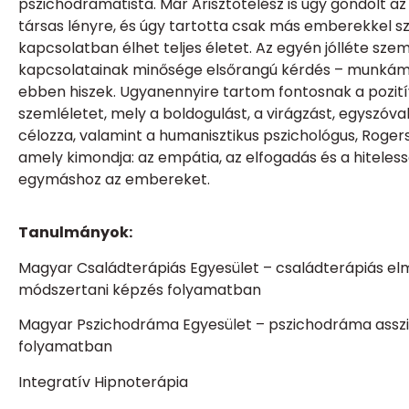
pszichodramatista. Már Arisztotelész is úgy gondolt a
társas lényre, és úgy tartotta csak más emberekkel 
kapcsolatban élhet teljes életet. Az egyén jólléte sze
kapcsolatainak minősége elsőrangú kérdés – munkám
ebben hiszek. Ugyanennyire tartom fontosnak
a
pozití
szemléletet, mely a boldogulást, a virágzást, egyszóval 
célozza, valamint a humanisztikus pszichológus, Rogers
amely kimondja: az empátia, az elfogadás és a hiteles
egymáshoz az embereket.
Tanulmányok:
Magyar Családterápiás Egyesület –
családterápiás elm
módszertani képzés folyamatban
Magyar Pszichodráma Egyesület –
pszichodráma asszi
folyamatban
Integratív Hipnoterápia