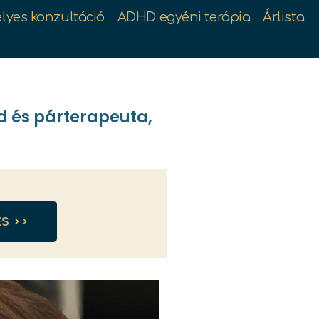
lyes konzultáció
ADHD egyéni terápia
Árlista
d és párterapeuta,
ÉS >>