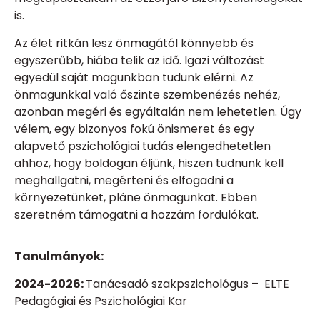
is.
Az élet ritkán lesz önmagától könnyebb és
egyszerűbb, hiába telik az idő. Igazi változást
egyedül saját magunkban tudunk elérni. Az
önmagunkkal való őszinte szembenézés nehéz,
azonban megéri és egyáltalán nem lehetetlen. Úgy
vélem, egy bizonyos fokú önismeret és egy
alapvető pszichológiai tudás elengedhetetlen
ahhoz, hogy boldogan éljünk, hiszen tudnunk kell
meghallgatni, megérteni és elfogadni a
környezetünket, pláne önmagunkat. Ebben
szeretném támogatni a hozzám fordulókat.
Tanulmányok:
2024-2026:
Tanácsadó
szakpszichológus –
ELTE
Pedagógiai és Pszichológiai Kar