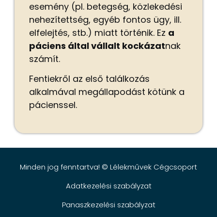
esemény (pl. betegség, közlekedési
nehezítettség, egyéb fontos ügy, ill.
elfelejtés, stb.) miatt történik.
Ez
a
páciens által vállalt kockázat
nak
számít.
Fentiekről az első találkozás
alkalmával megállapodást kötünk a
pácienssel.
Minden jog fenntartva! © Lélekművek Cégcsoport
Adatkezelési szabályzat
Panaszkezelési szabályzat