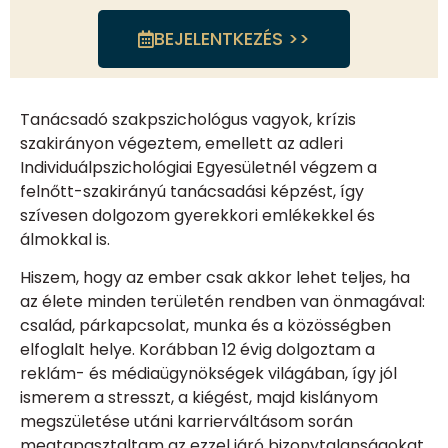
BEJELENTKEZÉS >>
Tanácsadó szakpszichológus vagyok, krízis
szakirányon végeztem, emellett az adleri
Individuálpszichológiai Egyesületnél végzem a
felnőtt-szakirányú tanácsadási képzést, így
szívesen dolgozom gyerekkori emlékekkel és
álmokkal is.
Hiszem, hogy az ember csak akkor lehet teljes, ha
az élete minden területén rendben van önmagával:
család, párkapcsolat, munka és a közösségben
elfoglalt helye. Korábban 12 évig dolgoztam a
reklám- és médiaügynökségek világában, így jól
ismerem a stresszt, a kiégést, majd kislányom
megszületése utáni karrierváltásom során
megtapasztaltam az ezzel járó bizonytalanságokat