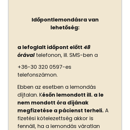
Időpontlemondásra van
lehetőség:
a lefoglalt időpont előtt
48
órával
telefonon, ill. SMS-ben a
+36-30 320 0597-es
telefonszámon.
Ebben az esetben a lemondás
díjtalan. K
ésőn
lemondott ill. a le
nem mondott óra díjának
megfizetése a pácienst terheli.
A
fizetési kötelezettség akkor is
fennáll, ha a lemondás váratlan